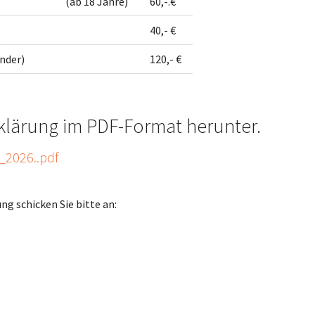
(ab 18 Jahre)
60,-.€
40,- €
nder)
120,- €
erklärung im PDF-Format herunter.
t_2026..pdf
ng schicken Sie bitte an: